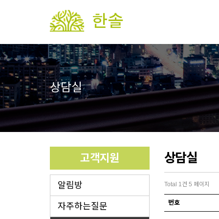
상담실
상담실
고객지원
알림방
Total 1건
5 페이지
번호
자주하는질문