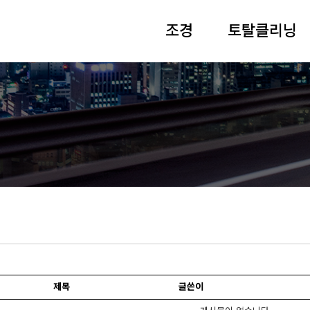
조경
토탈클리닝
제목
글쓴이