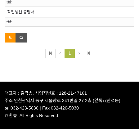
한솔
직접생산 증명서
한솔
1
대표자 :
김락송,
사업자번호 :
128-21-47161
주소
인천광역시 동구 제물량로 341번길 27 2층 (앞쪽) (만석동)
tel
032-423-5030 |
Fax
032-426-5030
© 한솔. All Rights Reserved.