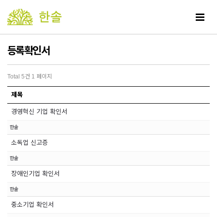
Toggle
navigat
등록확인서
Total 5건
1 페이지
제목
경영혁신 기업 확인서
한솔
소독업 신고증
한솔
장애인기업 확인서
한솔
중소기업 확인서