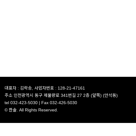
대표자 :
김락송,
사업자번호 :
128-21-47161
주소
인천광역시 동구 제물량로 341번길 27 2층 (앞쪽) (만석동)
tel
032-423-5030 |
Fax
032-426-5030
© 한솔. All Rights Reserved.