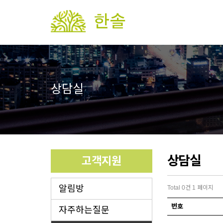
상담실
상담실
고객지원
알림방
Total 0건
1 페이지
번호
자주하는질문