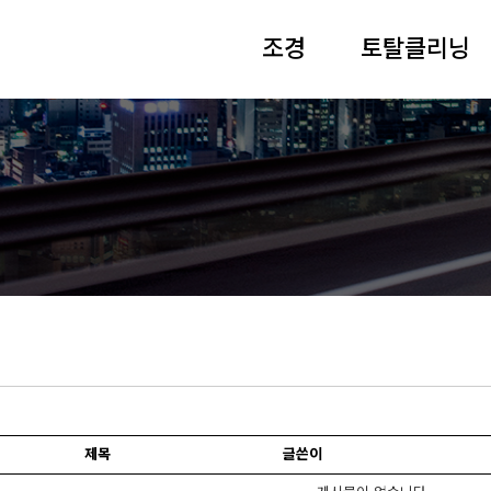
조경
토탈클리닝
제목
글쓴이