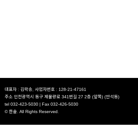
대표자 :
김락송,
사업자번호 :
128-21-47161
주소
인천광역시 동구 제물량로 341번길 27 2층 (앞쪽) (만석동)
tel
032-423-5030 |
Fax
032-426-5030
© 한솔. All Rights Reserved.