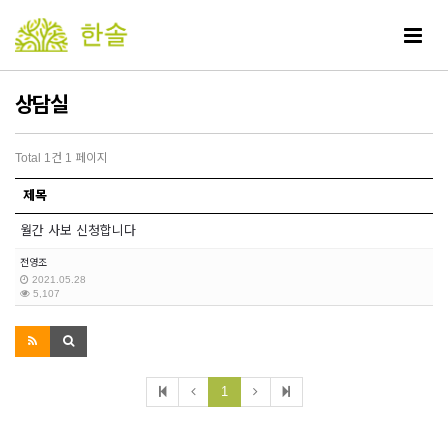
Toggle
navigat
상담실
Total 1건
1 페이지
제목
월간 사보 신청합니다
전영조
2021.05.28
5,107
1