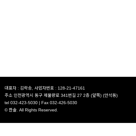
대표자 :
김락송,
사업자번호 :
128-21-47161
주소
인천광역시 동구 제물량로 341번길 27 2층 (앞쪽) (만석동)
tel
032-423-5030 |
Fax
032-426-5030
© 한솔. All Rights Reserved.