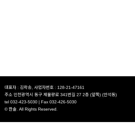
대표자 :
김락송,
사업자번호 :
128-21-47161
주소
인천광역시 동구 제물량로 341번길 27 2층 (앞쪽) (만석동)
tel
032-423-5030 |
Fax
032-426-5030
© 한솔. All Rights Reserved.