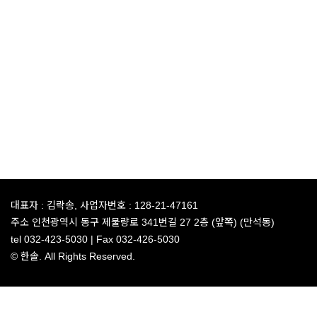
대표자 :
김락송,
사업자번호 :
128-21-47161
주소
인천광역시 동구 제물량로 341번길 27 2층 (앞쪽) (만석동)
tel
032-423-5030 |
Fax
032-426-5030
© 한솔. All Rights Reserved.