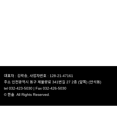
대표자 :
김락송,
사업자번호 :
128-21-47161
주소
인천광역시 동구 제물량로 341번길 27 2층 (앞쪽) (만석동)
tel
032-423-5030 |
Fax
032-426-5030
© 한솔. All Rights Reserved.